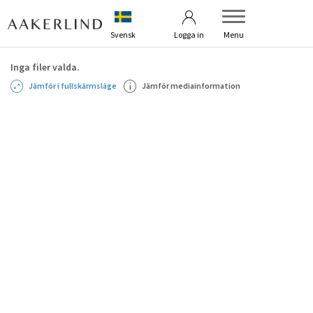
Användarvillkor
Kontakta oss
Svensk
Logga in
Menu
Inga filer valda.
Jämför i fullskärmsläge
Jämför mediainformation